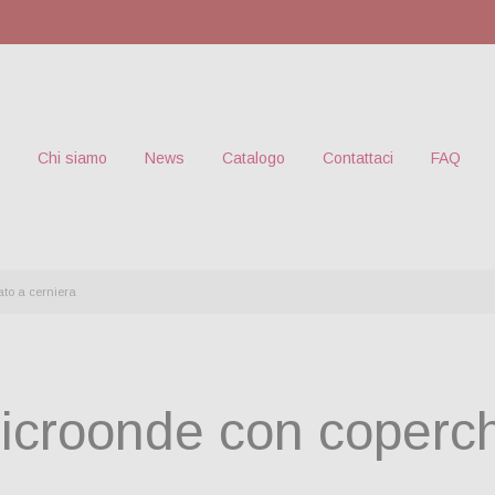
Chi siamo
News
Catalogo
Contattaci
FAQ
to a cerniera
icroonde con coperc