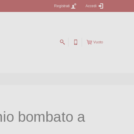
Registrati
Accedi
Vuoto
hio bombato a