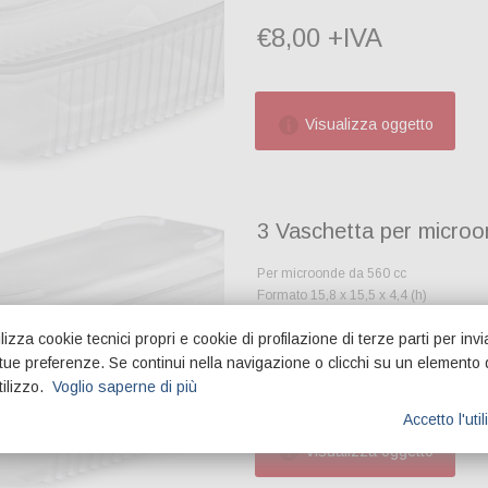
€8,00 +IVA
Visualizza oggetto
3 Vaschetta per micro
Per microonde da 560 cc
Formato 15,8 x 15,5 x 4,4 (h)
Confezione da Pz.50
lizza cookie tecnici propri e cookie di profilazione di terze parti per invi
€9,10 +IVA
e tue preferenze. Se continui nella navigazione o clicchi su un elemento 
tilizzo.
Voglio saperne di più
Accetto l'uti
Visualizza oggetto