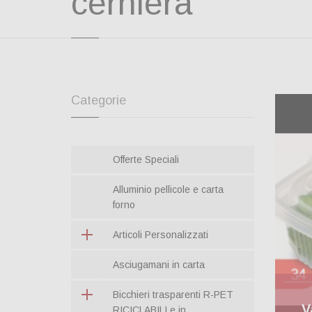
cerniera
Categorie
Offerte Speciali
Alluminio pellicole e carta
forno
Articoli Personalizzati
Asciugamani in carta
Bicchieri trasparenti R-PET
V
RICICLABILI e in