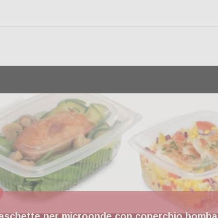
aschette per microonde con coperchio bombat