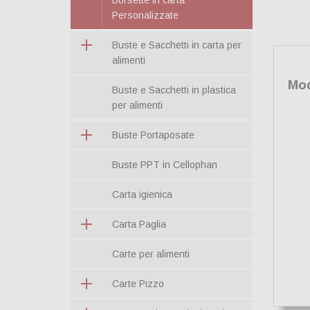
Borsette in carta
Personalizzate
Buste e Sacchetti in carta per
alimenti
Mod
Buste e Sacchetti in plastica
per alimenti
Buste Portaposate
Buste PPT in Cellophan
Carta igienica
Carta Paglia
Carte per alimenti
Carte Pizzo