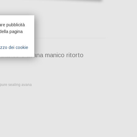
are pubblicità
della pagina
lizzo dei cookie
 bianco o avana manico ritorto
ppure sealing avana