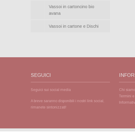
Vassoi in cartoncino bio
avana
Vassoi in cartone e Dischi
SEGUICI
INFOR
Seguici sui social media
Chi siam
Termini e
A breve saranno disponibili i nostri link social,
Informativ
rimanete sintonizzati!