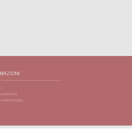
MAZIONI
o
 condizioni
a sulla privacy